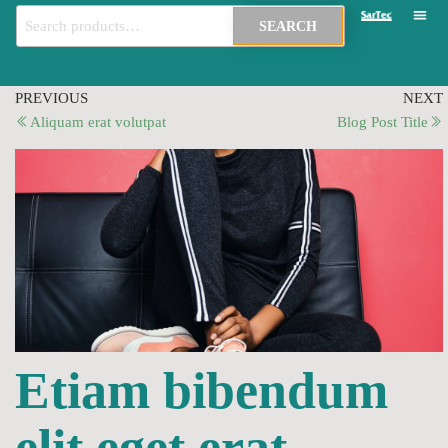
SEARCH
PREVIOUS
NEXT
Aliquam erat volutpat
Blog Post Title
Etiam bibendum
elit eget erat