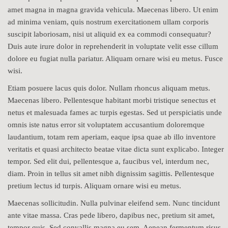
amet magna in magna gravida vehicula. Maecenas libero. Ut enim
ad minima veniam, quis nostrum exercitationem ullam corporis
suscipit laboriosam, nisi ut aliquid ex ea commodi consequatur?
Duis aute irure dolor in reprehenderit in voluptate velit esse cillum
dolore eu fugiat nulla pariatur. Aliquam ornare wisi eu metus. Fusce
wisi.
Etiam posuere lacus quis dolor. Nullam rhoncus aliquam metus.
Maecenas libero. Pellentesque habitant morbi tristique senectus et
netus et malesuada fames ac turpis egestas. Sed ut perspiciatis unde
omnis iste natus error sit voluptatem accusantium doloremque
laudantium, totam rem aperiam, eaque ipsa quae ab illo inventore
veritatis et quasi architecto beatae vitae dicta sunt explicabo. Integer
tempor. Sed elit dui, pellentesque a, faucibus vel, interdum nec,
diam. Proin in tellus sit amet nibh dignissim sagittis. Pellentesque
pretium lectus id turpis. Aliquam ornare wisi eu metus.
Maecenas sollicitudin. Nulla pulvinar eleifend sem. Nunc tincidunt
ante vitae massa. Cras pede libero, dapibus nec, pretium sit amet,
tempor quis. Sed convallis magna eu sem. Aenean fermentum risus