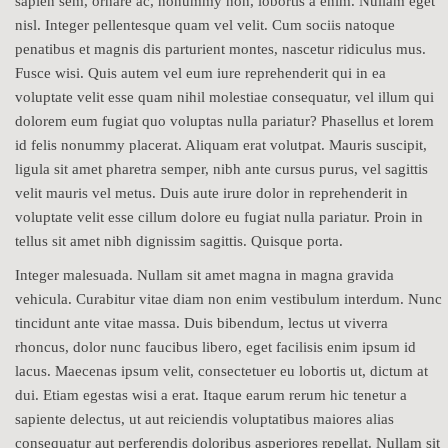
sapien sem, ornare ac, nonummy non, lobortis a enim. Nullam eget
nisl. Integer pellentesque quam vel velit. Cum sociis natoque
penatibus et magnis dis parturient montes, nascetur ridiculus mus.
Fusce wisi. Quis autem vel eum iure reprehenderit qui in ea
voluptate velit esse quam nihil molestiae consequatur, vel illum qui
dolorem eum fugiat quo voluptas nulla pariatur? Phasellus et lorem
id felis nonummy placerat. Aliquam erat volutpat. Mauris suscipit,
ligula sit amet pharetra semper, nibh ante cursus purus, vel sagittis
velit mauris vel metus. Duis aute irure dolor in reprehenderit in
voluptate velit esse cillum dolore eu fugiat nulla pariatur. Proin in
tellus sit amet nibh dignissim sagittis. Quisque porta.
Integer malesuada. Nullam sit amet magna in magna gravida
vehicula. Curabitur vitae diam non enim vestibulum interdum. Nunc
tincidunt ante vitae massa. Duis bibendum, lectus ut viverra
rhoncus, dolor nunc faucibus libero, eget facilisis enim ipsum id
lacus. Maecenas ipsum velit, consectetuer eu lobortis ut, dictum at
dui. Etiam egestas wisi a erat. Itaque earum rerum hic tenetur a
sapiente delectus, ut aut reiciendis voluptatibus maiores alias
consequatur aut perferendis doloribus asperiores repellat. Nullam sit