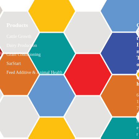
Products
E
Cattle Growth
T
I
Dairy Production
Grain Conditioning
SarStart
Feed Additive & Animal Health
C
6
1
7
P
i
e
r